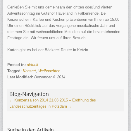
Aktuelle Fotos
Genießen Sie mit uns gemeinsam den dritten oder/und vierten
Adventssonntag im Gutshof Havelland in Falkenrehde. Bei
Fotos bis 2012
Kerzenschein, Kaffee und Kuchen präsentieren wir Ihnen ab 15.00
Kontakt
Uhr einen Rückblick auf das vergangene musikalische Jahr und
stimmen Sie mit weihnachtlichen Melodien auf die bevorstehenden
Impressum
Festtage ein. Wir freuen uns auf Ihren Besuch!
Datenschutz
Karten gibt es bei der Bäckerei Reuter in Ketzin.
Intern
Posted in:
aktuell
.
Tagged:
Konzert
,
Weihnachten
.
Last Modified:
Dezember 4, 2014
Blog-Navigation
←
Konzertsaison 2014
21.03.2015 – Eröffnung des
Landesschützentages in Potsdam
→
Suche in den Artikeln