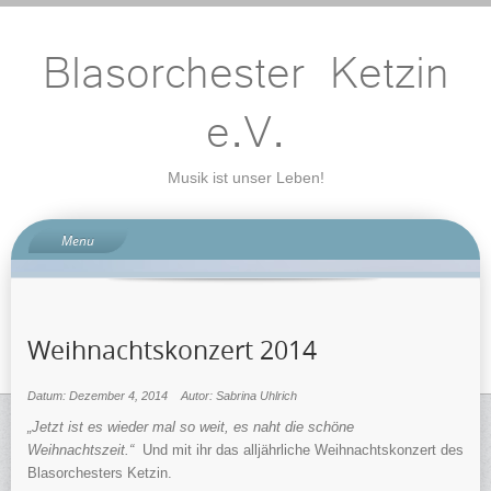
Blasorchester Ketzin
e.V.
Musik ist unser Leben!
Menu
Willkommen
IMPULS
Weihnachtskonzert 2014
Termine
Orchester
Datum: Dezember 4, 2014
Autor: Sabrina Uhlrich
Geschichte
„Jetzt ist es wieder mal so weit, es naht die schöne
60 Jahre Blasorchester
Weihnachtszeit.“
Und mit ihr das alljährliche Weihnachtskonzert des
Blasorchesters Ketzin.
Ausbildung