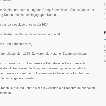
Musikern.
1
3
er Ketzin unter der Leitung von Georg Schmolinski. Dieses Orchester
1
ng Ketzin und die Lehrlingsgruppe Ketzin.
1
n das Landesblasorchester der FDJ.
P
orchester der Baumschule Ketzin gegründet.
as- und Tanzorchester).
I
O
ter bildete sich 1983. Es waren die Ketziner Stadtmusikanten.
f
M
termischwerk Ketzin. Der damalige Betriebsleiter Horst Deutsch
ständlicher Weise die Hilfe, die von einem privatwirschaftlich
schränkte sich auf die für Probenzwecke bereitgestellten Räume.
Orchester genutzt werden.
aumschule auf und konnte hier ein Gebäude als Probenraum ausbauen.
einsheim.