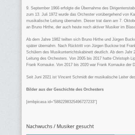
9. September 1966 erfolgte die Übernahme des Dirigentensta
zum 13. Juli 1972 wurde das Orchester vorübergehend von Karl
musikalische Leitung übernahm. Dieser trat dann am 7. Oktob
an Bruno Hirthe, der auch heute noch aktiver Musiker im Blaso
Ab dem Jahre 1982 teilten sich Bruno Hirthe und Jürgen Buckow
später übernahm. Nach Rücktritt von Jürgen Buckow trat Fran
Schülern des Musikunterrichtskabinett deutlich. Ab dem Jahr 2
Leitung des Orchesters. Von 2005 bis 2017 hatte Christoph L
Frank Kornauke. Von 2017 bis 2020 war Frank Kornauke der Di
Seit Juni 2021 ist Vincent Schmidt der musikalische Leiter de
Bilder aus der Geschichte des Orchesters
[embpicasa id=“5882298325496727233″]
Nachwuchs / Musiker gesucht