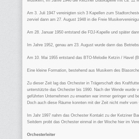
Musikern, im Jahre 1946 die Ketziner Blaskapelle mit ca. 12 
Am 3. Juli 1947 vereinigten sich 3 Kapellen zum Stadtorchest
zerviel dann am 27. August 1948 in die Freie Musikervereinigu
Am 28. Januar 1950 entstand die FDJ-Kapelle und später dan
Im Jahre 1952, genau am 23. August wurde dann das Betriebs
Am 10. Mai 1955 entstand das BTO-Melodie Ketzin / Havel (Bl
Eine kleine Formation, bestehend aus Musikern des Blasorches
Zu dieser Zeit lag das Orchester in Trägerschaft des Kraftfut
unterstützte das Orchester bis 1990. Nach der Wende wurde ver
geführten Unternehmen zu erwarten war immer geringer und be
Doch auch diese Räume konnten mit der Zeit nicht mehr vom 
Im Jahr 1997 nahm das Orchester Kontakt zu der Ketziner B
Seitdem probt das Orchester einmal in der Woche hier im Ver
Orchesterleiter