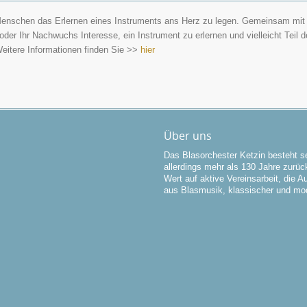
enschen das Erlernen eines Instruments ans Herz zu legen. Gemeinsam mit d
der Ihr Nachwuchs Interesse, ein Instrument zu erlernen und vielleicht Teil 
eitere Informationen finden Sie >>
hier
Über uns
Das Blasorchester Ketzin besteht se
allerdings mehr als 130 Jahre zurück
Wert auf aktive Vereinsarbeit, die 
aus Blasmusik, klassischer und mo