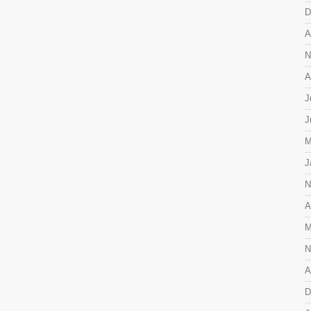
D
A
N
A
J
J
M
J
N
A
M
N
A
D