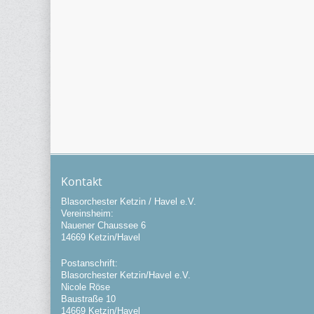
Kontakt
Blasorchester Ketzin / Havel e.V.
Vereinsheim:
Nauener Chaussee 6
14669 Ketzin/Havel
Postanschrift:
Blasorchester Ketzin/Havel e.V.
Nicole Röse
Baustraße 10
14669 Ketzin/Havel