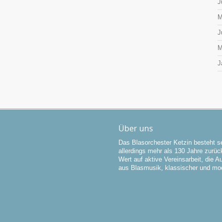
J
M
J
M
J
Über uns
Das Blasorchester Ketzin besteht se
allerdings mehr als 130 Jahre zurück
Wert auf aktive Vereinsarbeit, die 
aus Blasmusik, klassischer und mo